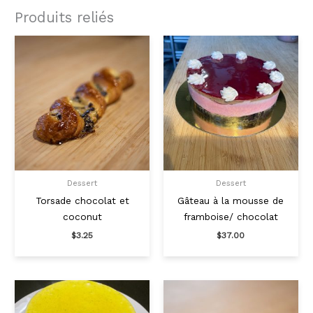
(commande
Produits reliés
72hrs)
Dessert
Dessert
Torsade chocolat et
Gâteau à la mousse de
coconut
framboise/ chocolat
$
3.25
$
37.00