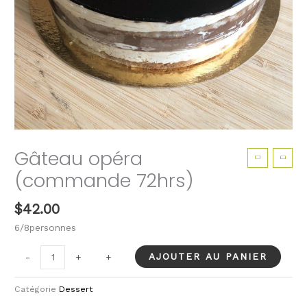
Gâteau opéra
(commande 72hrs)
$
42.00
6/8personnes
quantité
AJOUTER AU PANIER
-
-
+
+
de
Gâteau
Catégorie
Dessert
opéra