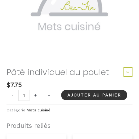
Pâté individuel au poulet
$
7.75
quantité
AJOUTER AU PANIER
-
-
+
+
de
Pâté
Catégorie
Mets cuisiné
individuel
au
Produits reliés
poulet