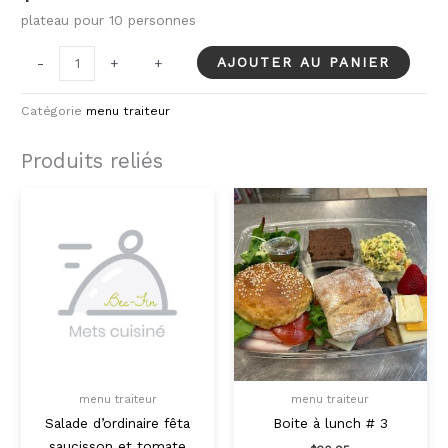
plateau pour 10 personnes
quantité
AJOUTER AU PANIER
-
-
+
+
de
Plateau
Catégorie
menu traiteur
de
fromage
Produits reliés
fins
3
sortes
500gr
menu traiteur
menu traiteur
Salade d’ordinaire fêta
Boite à lunch # 3
saucisson et tomate