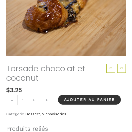
Torsade chocolat et
coconut
$
3.25
quantité
AJOUTER AU PANIER
-
-
+
+
de
Torsade
Catégorie
Dessert
,
Viennoiseries
chocolat
et
Produits reliés
coconut