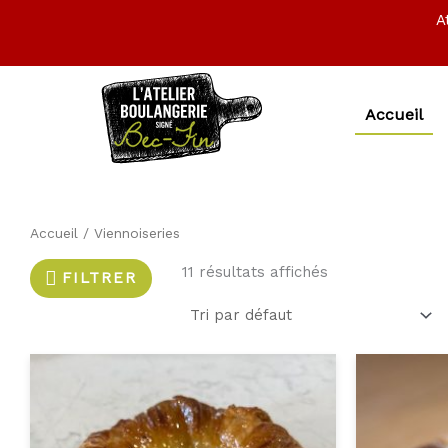
Aller
A
au
contenu
Accueil
Accueil
/ Viennoiseries
11 résultats affichés
FILTRER