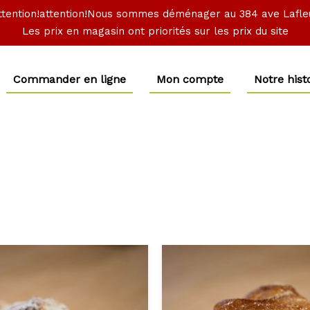
ttention!attention!Nous sommes déménager au 384 ave Lafle
Les prix en magasin ont priorités sur les prix du site
Commander en ligne
Mon compte
Notre hist