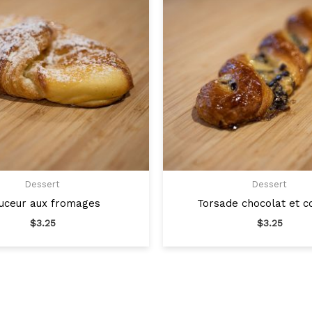
Dessert
Dessert
uceur aux fromages
Torsade chocolat et c
$
3.25
$
3.25